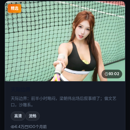
精选
93:02
天际边界
天际边界：前半小时略闷，梁朝伟出场后叙事顺了；偏文艺
口，沙雕系。
高清
流畅
6.4万
100个月前