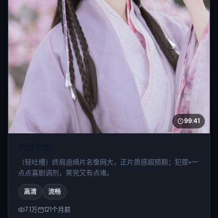
99:41
终局追缉
（轻吐槽）终局追缉片名像网大，正片质感超预期；犯罪+一
点点喜剧调剂，笑完又有点堵。
高清
流畅
7.1万
121个月前