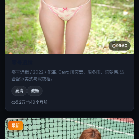
99:50
零号追缉
零号追缉 / 2022 / 犯罪. Cast: 段奕宏、周冬雨、梁朝伟. 适
合配冰美式与深夜档。
高清
流畅
5.2万
49个月前
最新