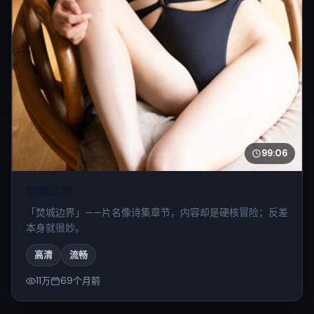
99:06
焚城边界
「焚城边界」——片名像诗集章节，内容却是硬核冒险；反差
本身就很妙。
高清
流畅
11万
69个月前