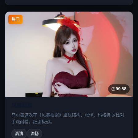
热门
99:58
风暴档案
乌尔善这次在《风暴档案》里玩结构：张译、玛格特·罗比对
手戏耐看，细思极恐。
高清
流畅