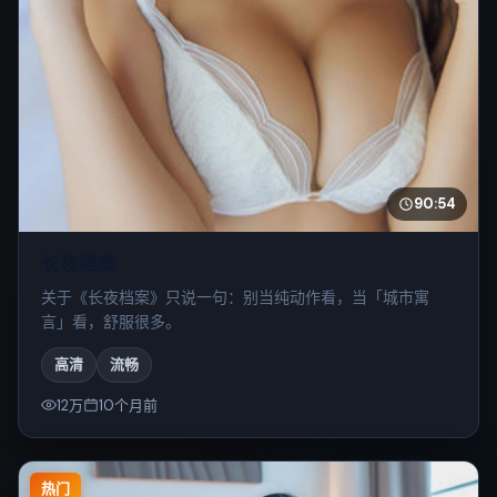
90:54
长夜档案
关于《长夜档案》只说一句：别当纯动作看，当「城市寓
言」看，舒服很多。
高清
流畅
12万
10个月前
热门