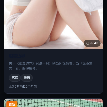
99:45
银翼边界
关于《银翼边界》只说一句：别当纯惊悚看，当「城市寓
言」看，舒服很多。
高清
流畅
3.5万
125个月前
最新