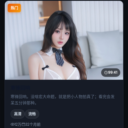
热门
99:41
寒锋回响
寒锋回响。没啥宏大命题，就是把小人物拍真了；看完会发
呆五分钟那种。
高清
流畅
12万
32个月前