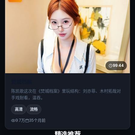
99:44
焚城档案
陈凯歌这次在《焚城档案》里玩结构：刘亦菲、木村拓哉对
手戏耐看，温吞。
高清
流畅
9.7万
35个月前
精选推荐