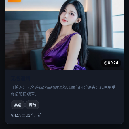
89:24
无名追缉
【慎入】无名追缉含高强度悬疑场面与闪烁镜头；心理承受
弱请酌情观看。
高清
流畅
12万
62个月前