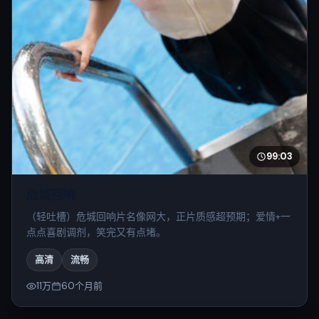
99:03
危城回响
（轻吐槽）危城回响片名像网大，正片质感超预期；爱情+一
点点喜剧调剂，笑完又有点堵。
高清
流畅
11万
60个月前