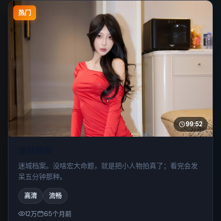
热门
99:52
迷城档案
迷城档案。没啥宏大命题，就是把小人物拍真了；看完会发
呆五分钟那种。
高清
流畅
12万
65个月前