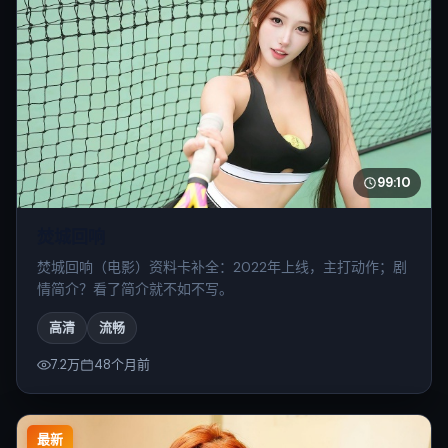
99:10
焚城回响
焚城回响（电影）资料卡补全：2022年上线，主打动作；剧
情简介？看了简介就不如不写。
高清
流畅
7.2万
48个月前
最新